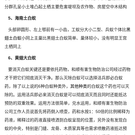
分群孔呈小土堆凸起土栖主要危害堤坝及农作物、房屋空中木结构
5、海南土白蚁
头部卵圆形、左上鄂前有一小齿，工蚁分大小二型、兵蚁个体比
黑
翅土白蚁
小同上主巢比黑翅土白蚁简单、巢体较小，没有明显王宫
土栖同上
6、黄翅大白蚁
要消灭白蚁关键还是要依托药物，和顺有害生物防治公司经过药物
才干把它们彻底消灭干净。那么灭除白蚁可以选择洁兵即必白蚁
药，除了以上说的6种白蚁种类外，
其他种类
的白蚁这个药也可以灭
除的。运用洁兵即必来消灭白蚁是可以彻底消灭而且同时还能抵达
预防的双重效果。运用方法很简单，兑水运用，和顺有害生物防治
公司工作人员说首先将药倒入喷壶，药和水按1：50倍的比例稀释为
药液，稀释过的药液直接喷洒到白蚁呈现的位置，另外没有发现白
蚁的中央，特别是门缝、龙骨、木质家具等也需求喷散药液抵达预