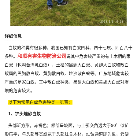
详细信息
白蚁的种类有很多种，我国已知有白蚁四科、四十七属、四百八十
和顺有害生物防治公司
多种。
说其中危害较严重的有土木栖的家
白蚁（也叫台湾乳白蚁）、土栖的黑翅大白蚁、黄翅大白蚁和散白
蚁属的黑胸散白蚁、黄胸散白蚁、堆沙散白蚁等。广东地域危害较
严重的是家白蚁，其中散白蚁种类、黑翅大白蚁和黄翅大白蚁对堤
坝的危害较大。
以下为常见白蚁危害种类一览表：
1、铲头堆砂白蚁
头部近方形，赤褐色；额部呈坡面，与上鄂交角远大于90゜似铲
形扁平，与头部等宽或宽于头部蛀食木材，蛀蚀通道即为巢，粪便