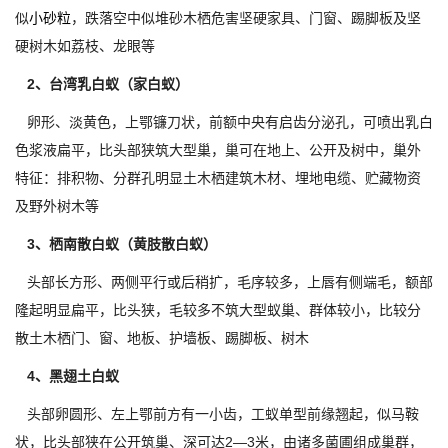
似
小砂粒
，跌落空中似堆砂木栖危害坚硬家具、门窗、踢脚板及坚
硬树木如荔枝、龙眼等
2、台湾乳白蚁（家白蚁）
卵形、淡黄色，上鄂镰刀状，前额中央有启齿分泌孔，可喷出乳白
色浆液扁平，比头部狭筑大型巢，巢可在地上、公开及树中，巢外
特征：排积物、分群孔明显土木栖建筑木材、埋地电缆、贮藏物资
及野外树木等
3、栖南散白蚁（黄肢散白蚁）
头部长方形、两侧平行或后稍扩，毛序较多，上唇有侧端毛，额部
隆起明显扁平，比头狭，毛较多不筑大型蚁巢、群体较小，比较分
散土木栖门、窗、地板、护墙板、踢脚板、树木
4、黑翅土白蚁
头部卵圆形、左上鄂前方有一小齿，工蚁单型前缘翘起，似马鞍
状，比头部狭在公开筑巢、深可达2—3米，由诸多菌圃组成巢群，