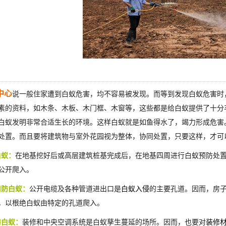
中心
说一般住家遭到白蚁危害，均不容易被发现。而等到发现白蚁危害时
素的资料，如木条、木板、木门框、木窗等，这些都是给白蚁提供了十分
白蚁发明非常合适生长的环境。这样白蚁就是如鱼得水了，竭力形成危害
处置。而且要将建筑物与室外花园视为整体，协同处置，只要这样，才可
白蚁：
在地基挖好后或高层建筑桩基完成后，在地基四周进行白蚁预防处
公开爬入。
口防白蚁：
公开电缆及各种管道进出口是
白蚁入侵
的主要孔道。因而，房
，以根绝白蚁由特定的孔道爬入。
防白蚁：
装修和中央空调系统是白蚁孳生蔓延的场所。因而，也要对
装修