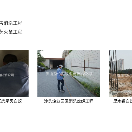
害消杀工程
药灭鼠工程
区房屋灭白蚁
沙头企业园区消杀蚊蝇工程
里水镇白