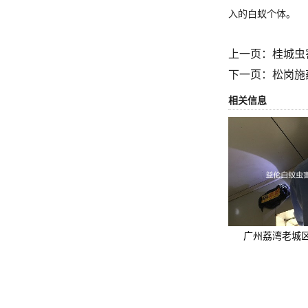
入的白蚁个体。
上一页：
桂城虫
下一页：
松岗施
相关信息
广州荔湾老城