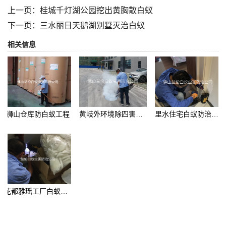
上一页：
桂城千灯湖公园挖出黄胸散白蚁
下一页：
三水丽日天鹅湖别墅灭治白蚁
相关信息
狮山仓库防白蚁工程
黄岐外环境除四害工程
里水住宅白蚁防治工程
花都雅瑶工厂白蚁防治