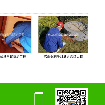
家具白蚁防治工程
佛山保利千灯湖灭治红火蚁