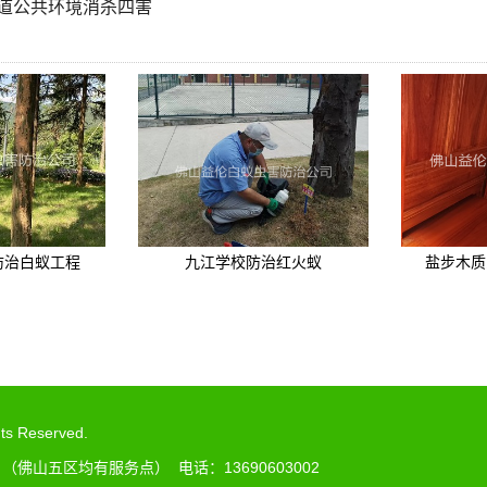
道公共环境消杀四害
防治白蚁工程
九江学校防治红火蚁
盐步木质
 Reserved.
山五区均有服务点） 电话：13690603002