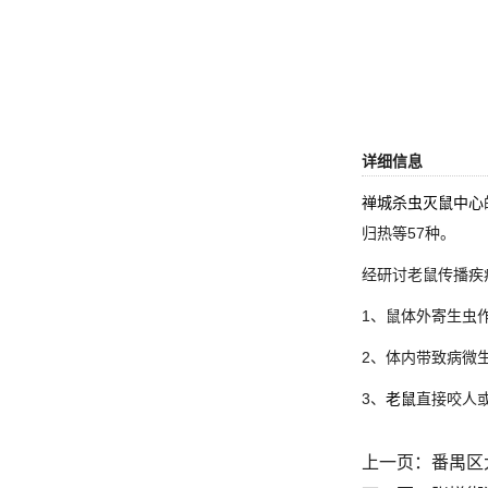
详细信息
禅城杀虫灭鼠中心
归热等57种。
经研讨老鼠传播
1、鼠体外寄生虫
2、体内带致病微
3、
老鼠
直接咬人
上一页：
番禺区