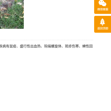
疾病有鼠疫、盛行性出血热、钩端螺旋体、斑疹伤寒、蜱性回