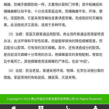
蝇器，防蝇手腕跟防蚊一样，主要用纱窗和门帘等；其中粘蝇纸和
捕蝇器都比拟平安，十分合适家庭运用，而捕蝇器平安、环保、便
利，坚固耐用，它是采用苍蝇信息素诱惑苍蝇，完成极好的灭蝇效
果，此法既经济又高效，适用于多种环境。
（3）治蟑：家庭灭蟑普通运用胶饵，商业场所普通运用滞留喷洒
办法，此法环保和平安性较差，但是能够很快的降低蟑螂密度，然
后配合以胶饵，可有效的消灭蟑螂。其中，还有诱惑成分的胶饵，
是目前消灭蟑螂十分常用的办法，用蟑螂喜欢的食物配制，使其吃
后中毒死亡，其他蟑螂食用该蟑螂的尸体后，也会“中招”。
（4）治鼠：防治老鼠，普通采用环境、物理、化学办法相分离的
措施。家庭常用的有粘鼠纸、捕鼠笼、灭鼠夹等。
Copyright © 2019 佛山市益伦白蚁虫害防治有限公司 All Rights Reserved.